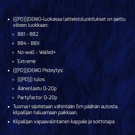
(((PD)))DEMO-luokassa laitteistoluokitukset on jaettu
viiteen luokkaan:
BB1 - BB2
BB4 - BBX
No-wall - Walled+
Extreme
(((PD)))DEMO Pisteytys:
(((PD))) tulos
Äänenlaatu 0-20p
Partyfactor 0-20p
Tuomari sijoitetaan vähintään 5m päähän autosta,
kilpailijan haluamaan paikkaan.
Kilpailijan vapaavalintainen kappale ja soittotapa